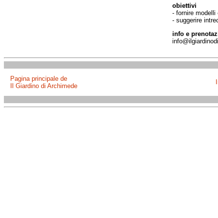
obiettivi
- fornire modell
- suggerire intre
info e prenotaz
info@ilgiardin
Pagina principale de
Il Giardino di Archimede