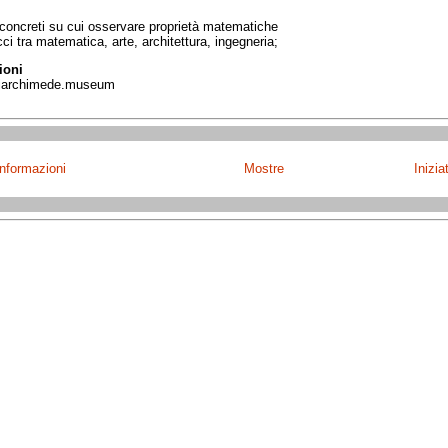
i concreti su cui osservare proprietà matematiche
cci tra matematica, arte, architettura, ingegneria;
ioni
odiarchimede.museum
Informazioni
Mostre
Inizia