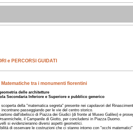
RI e PERCORSI GUIDATI
Matematiche tra i monumenti fiorentini
geometria delle architetture
ola Secondaria Inferiore e Superiore e pubblico generico
 scoperta della "matematica segreta" presente nei capolavori del Rinasciment
si incontrano passeggiando per le vie del centro storico.
artono dall'obelisco di Piazza dei Giudici (di fronte al Museo Galileo) e proseg
Orsanmichele, il Campanile di Giotto, per concludersi in Piazza Duomo.
velli si evidenzieranno diversi aspetti geometrici.
sibilità di osservare le costruzioni che ci stanno intorno con "occhi matematici"